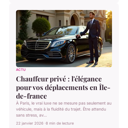
ACTU
Chauffeur privé : l'élégance
pour vos déplacements en Île-
de-france
À Paris, le vrai luxe ne se mesure pas seulement au
véhicule, mais à la fluidité du trajet. Être attendu
sans stress, av...
22 janvier 2026
8 min de lecture